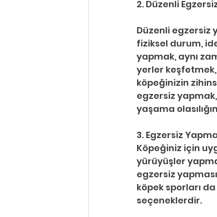
2. Düzenli Egzers
Düzenli egzersiz y
fiziksel durum, ide
yapmak, aynı zama
yerler keşfetmek
köpeğinizin zihin
egzersiz yapmak, 
yaşama olasılığını
3. Egzersiz Yapma
Köpeğiniz için uy
yürüyüşler yapma
egzersiz yapmasına
köpek sporları da 
seçeneklerdir.