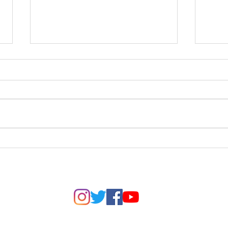
İstanbul'da Köpek
Köpe
Eğitimi: Nereden
Çağı
Başlamalı, Nelere Dikkat
Kada
Yayın tarihi: Mart 2026 |
Bir 
Etmeli?
Okuma süresi: 4 dakika
geld
İstanbul gibi kalabalık,
başla
gürültülü ve tempolu bir
uyku
şehirde köpekle yaşamak
hare
bazı zorlukları beraberinde
dola
getiriyor. Dar kaldırımlar,
döne
yoğun trafik, apartma
tüm 