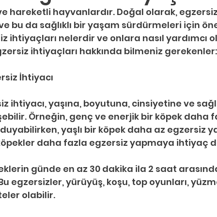
 ve hareketli hayvanlardır. Doğal olarak, egzers
 ve bu da sağlıklı bir yaşam sürdürmeleri için önem
z ihtiyaçları nelerdir ve onlara nasıl yardımcı ola
gzersiz ihtiyaçları hakkında bilmeniz gerekenler:
rsiz İhtiyacı
iz ihtiyacı, yaşına, boyutuna, cinsiyetine ve sa
ebilir. Örneğin, genç ve enerjik bir köpek daha f
uyabilirken, yaşlı bir köpek daha az egzersiz yap
 köpekler daha fazla egzersiz yapmaya ihtiyaç d
eklerin günde en az 30 dakika ila 2 saat arasınd
Bu egzersizler, yürüyüş, koşu, top oyunları, yüz
eler olabilir.