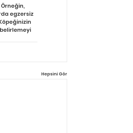
 Örneğin, 
rda egzersiz 
 Köpeğinizin 
 belirlemeyi 
Hepsini Gör