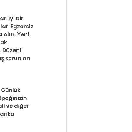
. İyi bir 
lar. Egzersiz 
olur. Yeni 
ak, 
 Düzenli 
ş sorunları 
 Günlük 
peğinizin 
ll ve diğer 
arika 