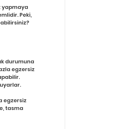
iz yapmaya 
lidir. Peki, 
bilirsiniz? 
ğlık durumuna 
azla egzersiz 
abilir. 
uyarlar.
a egzersiz 
me, tasma 