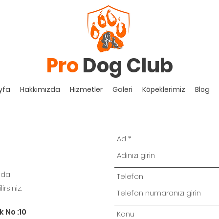
Pro
Dog Club
yfa
Hakkımızda
Hizmetler
Galeri
Köpeklerimiz
Blog
Ad
nda
Telefon
rsiniz.
 No :10
Konu