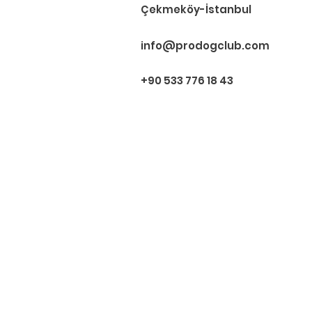
Çekmeköy-İstanbul
info@prodogclub.com
+90 533 776 18 43