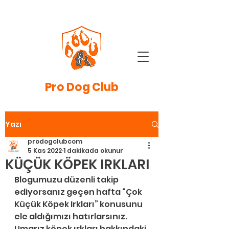
Pro
Dog Club
Yazı
prodogclubcom
5 Kas 2022
1 dakikada okunur
KÜÇÜK KÖPEK IRKLARI
Blogumuzu düzenli takip 
ediyorsanız geçen hafta “Çok 
Küçük Köpek Irkları” konusunu 
ele aldığımızı hatırlarsınız. 
Umarız köpek ırkları hakkındaki 