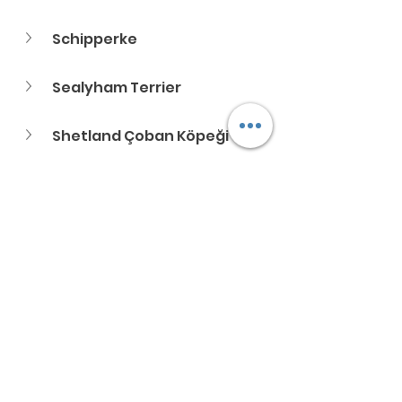
Schipperke
Sealyham Terrier
Shetland Çoban Köpeği
Shiba
Shih Tzu
Skye Terrier
Smooth Fox Terrier
Tibet Spanieli