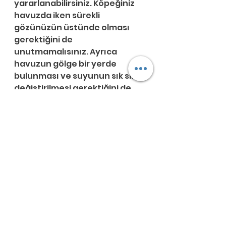
yararlanabilirsiniz. Köpeğiniz 
havuzda iken sürekli 
gözünüzün üstünde olması 
gerektiğini de 
unutmamalısınız. Ayrıca 
havuzun gölge bir yerde 
bulunması ve suyunun sık sık 
değiştirilmesi gerektiğini de 
unutmayın.
Yatağını Serin Tutun
Köpeğiniz için genellikle 
kullanmış olduğunuz köpek 
yatağı yumuşak olabilir. Ancak 
yaz ayların bu daha fazla 
sıcaklamasına sebep olacağı 
için yatağında da değişikliklere 
gitmeniz gerekir. Yaz aylarında 
kullanılacak olan köpek 