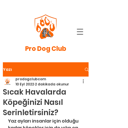
Pro
Dog Club
Yazı
prodogclubcom
10 Eyl 2022
2 dakikada okunur
Sıcak Havalarda
Köpeğinizi Nasıl
Serinletirsiniz?
Yaz ayları insanlar için olduğu 
kadar köpekler için de yılın en 