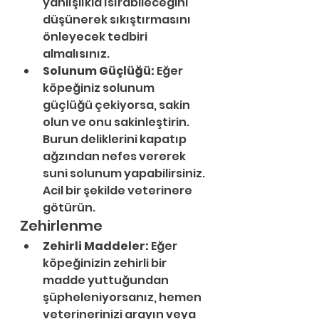
yanlışlıkla ısırabileceğini 
düşünerek sıkıştırmasını 
önleyecek tedbiri 
almalısınız. 
Solunum Güçlüğü:
 Eğer 
köpeğiniz solunum 
güçlüğü çekiyorsa, sakin 
olun ve onu sakinleştirin. 
Burun deliklerini kapatıp 
ağzından nefes vererek 
suni solunum yapabilirsiniz. 
Acil bir şekilde veterinere 
götürün.
Zehirlenme
Zehirli Maddeler:
 Eğer 
köpeğinizin zehirli bir 
madde yuttuğundan 
şüpheleniyorsanız, hemen 
veterinerinizi arayın veya 