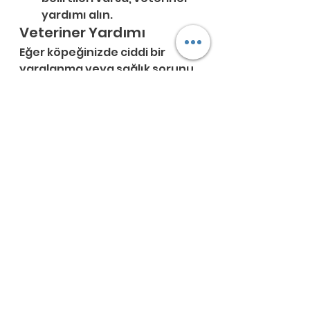
yardımı alın.
Veteriner Yardımı
Eğer köpeğinizde ciddi bir 
yaralanma veya sağlık sorunu 
varsa, vakit kaybetmeden en 
yakın veteriner kliniğine veya 
veteriner hekiminize başvurun. 
İyi bir veteriner, köpeğinizin 
durumunu değerlendirerek 
doğru tedaviyi önerecektir.
Köpeklerde ilk yardım bilgilerini 
bilmek, acil durumlar 
karşısında daha hızlı ve etkili 
bir müdahale sağlayabilir. 
Ancak unutmayın ki, 
köpeğinizin sağlığı söz konusu 
olduğunda profesyonel bir 
veterinerin görüşü her zaman 