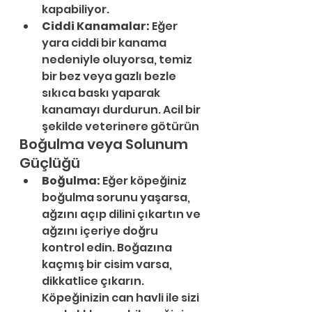
kapabiliyor. 
Ciddi Kanamalar:
 Eğer 
yara ciddi bir kanama 
nedeniyle oluyorsa, temiz 
bir bez veya gazlı bezle 
sıkıca baskı yaparak 
kanamayı durdurun. Acil bir 
şekilde veterinere götürün
Boğulma veya Solunum 
Güçlüğü
Boğulma:
 Eğer köpeğiniz 
boğulma sorunu yaşarsa, 
ağzını açıp dilini çıkartın ve 
ağzını içeriye doğru 
kontrol edin. Boğazına 
kaçmış bir cisim varsa, 
dikkatlice çıkarın. 
Köpeğinizin can havli ile sizi 