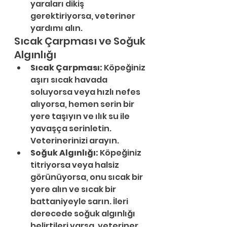
yaraları dikiş 
gerektiriyorsa, veteriner 
yardımı alın.
Sıcak Çarpması ve Soğuk 
Algınlığı
Sıcak Çarpması:
 Köpeğiniz 
aşırı sıcak havada 
soluyorsa veya hızlı nefes 
alıyorsa, hemen serin bir 
yere taşıyın ve ılık su ile 
yavaşça serinletin. 
Veterinerinizi arayın.
Soğuk Algınlığı:
 Köpeğiniz 
titriyorsa veya halsiz 
görünüyorsa, onu sıcak bir 
yere alın ve sıcak bir 
battaniyeyle sarın. İleri 
derecede soğuk algınlığı 
belirtileri varsa, veteriner 