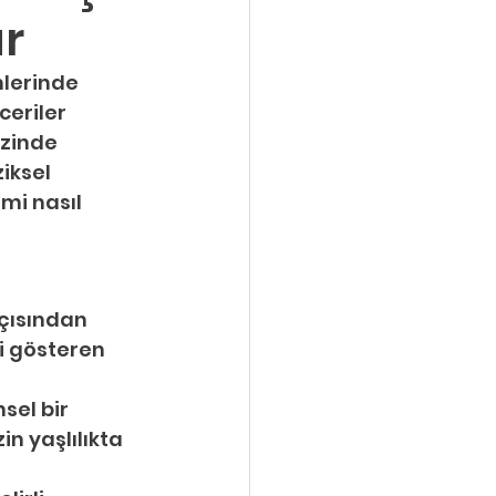
ar
lerinde 
ceriler 
 zinde 
iksel 
mi nasıl 
açısından 
i gösteren 
sel bir 
in yaşlılıkta 