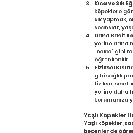
Kısa ve Sık Eğ
köpeklere gör
sık yapmak, on
seanslar, yaşl
Daha Basit Ko
yerine daha ba
"bekle" gibi 
öğrenilebilir.
Fiziksel Kısıt
gibi sağlık pr
fiziksel sınır
yerine daha ha
korumanıza ya
Yaşlı Köpekler H
Yaşlı köpekler, s
beceriler de öğren