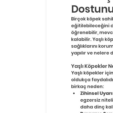
Dostunuz
Birçok köpek sahi
eğitilebileceğini 
öğrenebilir, mevcu
kalabilir. Yaşlı kö
sağlıklarını korum
yapılır ve nelere 
Yaşlı Köpekler N
Yaşlı köpekler içi
oldukça faydalıdır
birkaç neden:
Zihinsel Uyar
egzersiz niteli
daha dinç kal