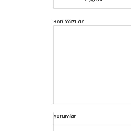
Son Yazılar
İstanbul'da Evde Köpek
Yorumlar
Eğitimi: Eğitmen Kapınıza
Gelsin