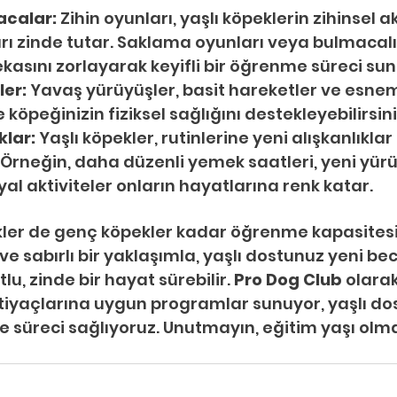
acalar:
 Zihin oyunları, yaşlı köpeklerin zihinsel ak
arı zinde tutar. Saklama oyunları veya bulmacalı
kasını zorlayarak keyifli bir öğrenme süreci sun
ler:
 Yavaş yürüyüşler, basit hareketler ve esne
e köpeğinizin fiziksel sağlığını destekleyebilirsini
klar:
 Yaşlı köpekler, rutinlerine yeni alışkanlıklar 
. Örneğin, daha düzenli yemek saatleri, yeni yürü
al aktiviteler onların hayatlarına renk katar.
ekler de genç köpekler kadar öğrenme kapasitesin
 sabırlı bir yaklaşımla, yaşlı dostunuz yeni bec
lu, zinde bir hayat sürebilir. 
Pro Dog Club
 olara
tiyaçlarına uygun programlar sunuyor, yaşlı dos
me süreci sağlıyoruz. Unutmayın, eğitim yaşı olm