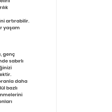
lirli 
ılık 
i artırabilir. 
ir yaşam 
ı, genç 
de sabırlı 
inizi 
ktir.
 oranla daha 
ül bazlı 
enmelerini 
nları 