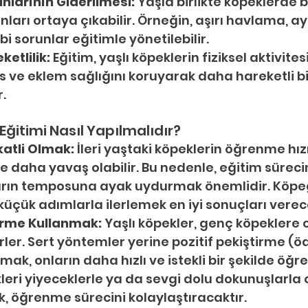
nlarının Giderilmesi:
 Yaşla birlikte köpeklerde be
ları ortaya çıkabilir. Örneğin, aşırı havlama, ayr
bi sorunlar eğitimle yönetilebilir.
ketlilik:
 Eğitim, yaşlı köpeklerin fiziksel aktivitesin
s ve eklem sağlığını koruyarak daha hareketli b
r.
Eğitimi Nasıl Yapılmalıdır?
katli Olmak:
 İleri yaştaki köpeklerin öğrenme hız
 daha yavaş olabilir. Bu nedenle, eğitim sürecin
rın temposuna ayak uydurmak önemlidir. Köpeğ
üçük adımlarla ilerlemek en iyi sonuçları verece
tirme Kullanmak:
 Yaşlı köpekler, genç köpeklere
rler. Sert yöntemler yerine pozitif pekiştirme (öd
mak, onların daha hızlı ve istekli bir şekilde öğr
leri yiyeceklerle ya da sevgi dolu dokunuşlarla o
, öğrenme sürecini kolaylaştıracaktır.