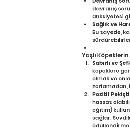
Davranış Soru
davranış sorun
anksiyetesi gi
Sağlık ve Hare
Bu sayede, ka
sürdürebilirle
Yaşlı Köpeklerin 
Sabırlı ve Şef
köpeklere göre
olmak ve onla
zorlamadan, k
Pozitif Pekiş
hassas olabili
eğitim) kullan
sağlar. Sevdik
ödüllendirmek