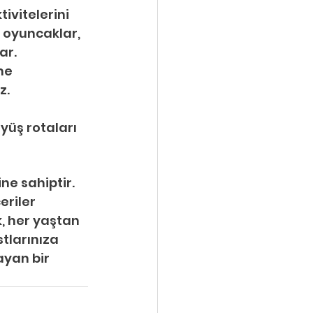
tivitelerini 
 oyuncaklar, 
ar.
me 
z.
yüş rotaları 
e sahiptir. 
eriler 
k, her yaştan 
tlarınıza 
ayan bir 