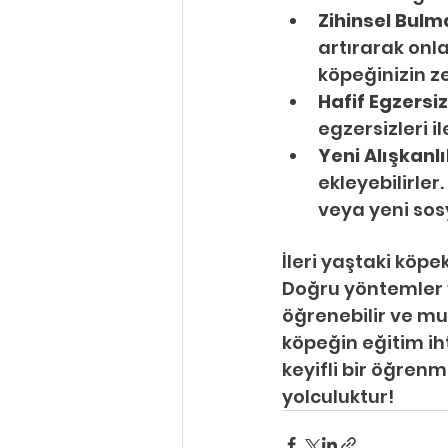
Zihinsel Bulm
artırarak onl
köpeğinizin ze
Hafif Egzersiz
egzersizleri il
Yeni Alışkanlı
ekleyebilirler
veya yeni sosy
İleri yaştaki köp
Doğru yöntemler ve
öğrenebilir ve mut
köpeğin eğitim ih
keyifli bir öğren
yolculuktur!