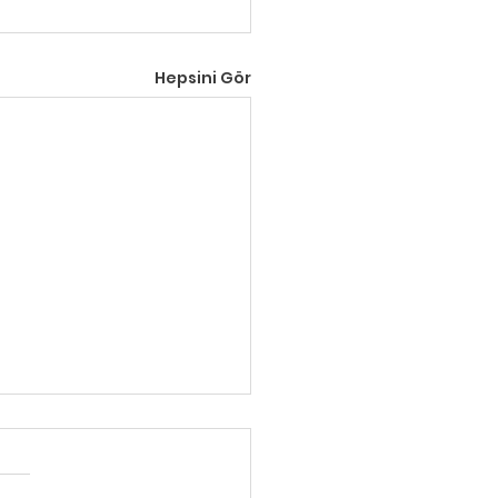
Hepsini Gör
klerde Eğitimin Altın
: İlk 4-6 Ay Neden Bu
r Kritik?