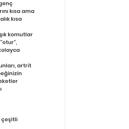
 genç 
rını kısa ama 
lık kısa 
şık komutlar 
otur", 
kolayca 
ları, artrit 
eğinizin 
eketler 
ı 
eşitli 