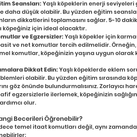
itim Seansları:
 Yaşlı köpeklerin enerji seviyeleri
e daha düşük olabilir. Bu yüzden eğitim seansla
ların dikkatlerini toplamasını sağlar. 5-10 dakika
ı köpeğiniz için ideal olacaktır.
mutlar ve Egzersizler:
 Yaşlı köpekler için karma
sit ve net komutlar tercih edilmelidir. Örneğin, "
temel komutlar, köpeğinizin yaşına uygun olarak 
lamalara Dikkat Edin:
 Yaşlı köpeklerde eklem sorun
oblemleri olabilir. Bu yüzden eğitim sırasında köp
larını göz önünde bulundurmalısınız. Zorlayıcı har
fif egzersizlerle ilerlemek, köpeğinizin sağlığın
rdımcı olur.
angi Becerileri Öğrenebilir?
adece temel itaat komutları değil, aynı zamanda ç
ebilirler: